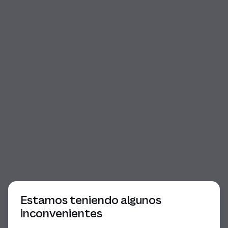
Comienzo del diálogo
Estamos teniendo algunos
inconvenientes