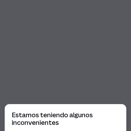
Comienzo del diálogo
Estamos teniendo algunos
inconvenientes