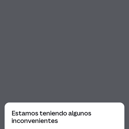
Comienzo del diálogo
Estamos teniendo algunos
inconvenientes