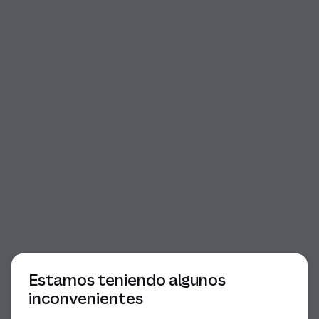
Comienzo del diálogo
Estamos teniendo algunos
inconvenientes